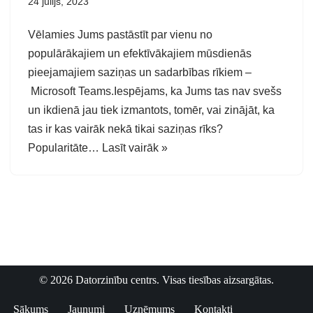
24 jūlijs, 2023
Vēlamies Jums pastāstīt par vienu no
populārākajiem un efektīvākajiem mūsdienās
pieejamajiem saziņas un sadarbības rīkiem –
Microsoft Teams.Iespējams, ka Jums tas nav svešs
un ikdienā jau tiek izmantots, tomēr, vai zinājāt, ka
tas ir kas vairāk nekā tikai saziņas rīks?
Popularitāte…
Lasīt vairāk »
© 2026 Datorzinību centrs. Visas tiesības aizsargātas.
Sākums
Jaunumi
Uzņēmums
Kontakti