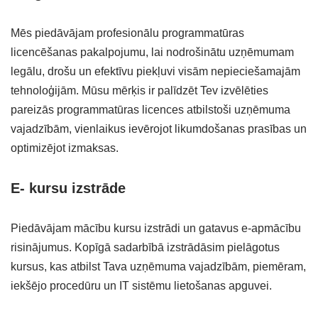
Mēs piedāvājam profesionālu programmatūras
licencēšanas pakalpojumu, lai nodrošinātu uzņēmumam
legālu, drošu un efektīvu piekļuvi visām nepieciešamajām
tehnoloģijām. Mūsu mērķis ir palīdzēt Tev izvēlēties
pareizās programmatūras licences atbilstoši uzņēmuma
vajadzībām, vienlaikus ievērojot likumdošanas prasības un
optimizējot izmaksas.
E- kursu izstrāde
Piedāvājam mācību kursu izstrādi un gatavus e-apmācību
risinājumus. Kopīgā sadarbībā izstrādāsim pielāgotus
kursus, kas atbilst Tava uzņēmuma vajadzībām, piemēram,
iekšējo procedūru un IT sistēmu lietošanas apguvei.