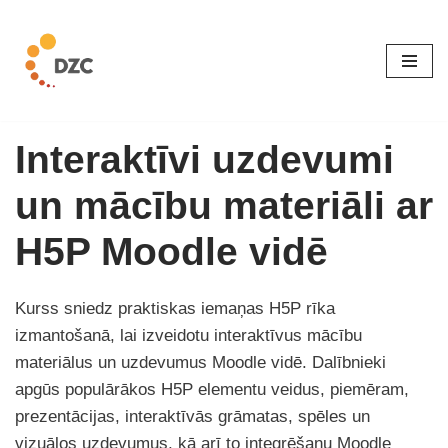
Skip
to
content
Interaktīvi uzdevumi
un mācību materiāli ar
H5P Moodle vidē
Kurss sniedz praktiskas iemaņas H5P rīka
izmantošanā, lai izveidotu interaktīvus mācību
materiālus un uzdevumus Moodle vidē. Dalībnieki
apgūs populārākos H5P elementu veidus, piemēram,
prezentācijas, interaktīvās grāmatas, spēles un
vizuālos uzdevumus, kā arī to integrēšanu Moodle