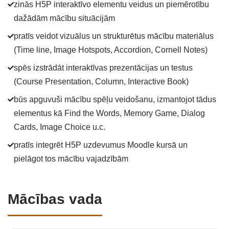
zinās H5P interaktīvo elementu veidus un piemērotību
dažādām mācību situācijām
pratīs veidot vizuālus un strukturētus mācību materiālus
(Time line, Image Hotspots, Accordion, Cornell Notes)
spēs izstrādāt interaktīvas prezentācijas un testus
(Course Presentation, Column, Interactive Book)
būs apguvuši mācību spēļu veidošanu, izmantojot tādus
elementus kā Find the Words, Memory Game, Dialog
Cards, Image Choice u.c.
pratīs integrēt H5P uzdevumus Moodle kursā un
pielāgot tos mācību vajadzībām
Mācības vada