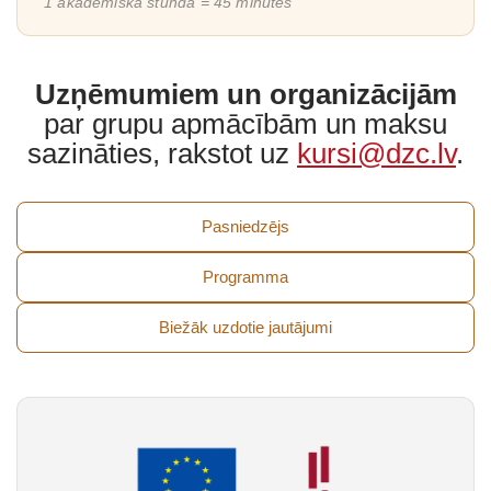
1 akadēmiskā stunda = 45 minūtes
Uzņēmumiem un organizācijām
par grupu apmācībām un maksu
sazināties, rakstot uz
kursi@dzc.lv
.
Pasniedzējs
Programma
Biežāk uzdotie jautājumi