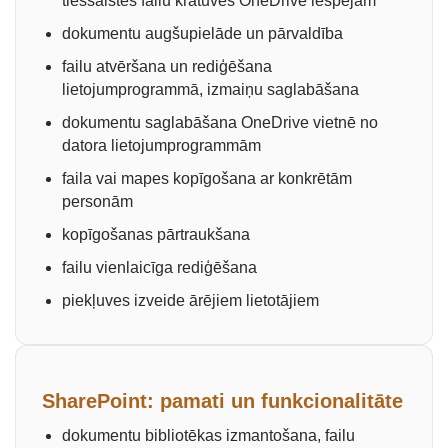
tiešsaistes failu krātuves OneDrive iespējām
dokumentu augšupielāde un pārvaldība
failu atvēršana un rediģēšana
lietojumprogrammā, izmaiņu saglabāšana
dokumentu saglabāšana OneDrive vietnē no
datora lietojumprogrammām
faila vai mapes kopīgošana ar konkrētām
personām
kopīgošanas pārtraukšana
failu vienlaicīga rediģēšana
piekļuves izveide ārējiem lietotājiem
SharePoint: pamati un funkcionalitāte
dokumentu bibliotēkas izmantošana, failu