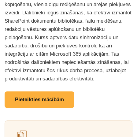
kopīgošanu, vienlaicīgu rediģēšanu un ārējās piekļuves
izveidi. Dalībnieki iegūs zināšanas, kā efektīvi izmantot
SharePoint dokumentu bibliotēkas, failu meklēšanu,
redakciju vēstures aplūkošanu un bibliotēku
pielāgošanu. Kurss aptvers datu sinhronizāciju un
sadarbību, drošību un piekļuves kontroli, kā arī
integrāciju ar citām Microsoft 365 aplikācijām. Tas
nodrošinās dalībniekiem nepieciešamās zināšanas, lai
efektīvi izmantotu šos rīkus darba procesā, uzlabojot
produktivitāti un sadarbības efektivitāti.
Pieteikties mācībām