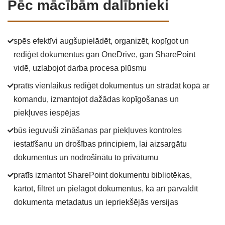
Pēc mācībām dalībnieki
spēs efektīvi augšupielādēt, organizēt, kopīgot un
rediģēt dokumentus gan OneDrive, gan SharePoint
vidē, uzlabojot darba procesa plūsmu
pratīs vienlaikus rediģēt dokumentus un strādāt kopā ar
komandu, izmantojot dažādas kopīgošanas un
piekļuves iespējas
būs ieguvuši zināšanas par piekļuves kontroles
iestatīšanu un drošības principiem, lai aizsargātu
dokumentus un nodrošinātu to privātumu
pratīs izmantot SharePoint dokumentu bibliotēkas,
kārtot, filtrēt un pielāgot dokumentus, kā arī pārvaldīt
dokumenta metadatus un iepriekšējās versijas