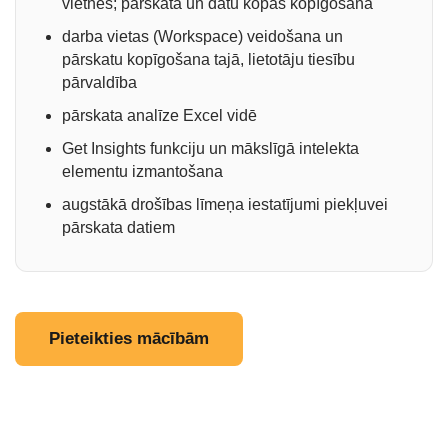
vietnēs; pārskata un datu kopas kopīgošana
darba vietas (Workspace) veidošana un
pārskatu kopīgošana tajā, lietotāju tiesību
pārvaldība
pārskata analīze Excel vidē
Get Insights funkciju un mākslīgā intelekta
elementu izmantošana
augstākā drošības līmeņa iestatījumi piekļuvei
pārskata datiem
Pieteikties mācībām