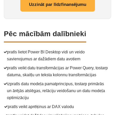
Uzzināt par līdzfinansējumu
Pēc mācībām dalībnieki
pratīs lietot Power BI Desktop vidi un veido
savienojumus ar dažādiem datu avotiem
pratīs veikt datu transformācijas ar Power Query, tostarp
datuma, skaitļu un teksta kolonnu transformācijas
izpratīs datu modeļa pamatprincipus, tostarp primārās
un ārējās atslēgas, relāciju veidošanu un datu modeļa
optimizāciju
pratīs veikt aprēķinus ar DAX valodu