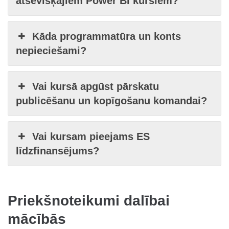
atsevišķajiem Power BI kursiem?
Kāda programmatūra un konts
nepieciešami?
Vai kursā apgūst pārskatu
publicēšanu un kopīgošanu komandai?
Vai kursam pieejams ES
līdzfinansējums?
Priekšnoteikumi dalībai
mācībās