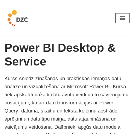
Skip
to
content
Power BI Desktop &
Service
Kurss sniedz zināšanas un praktiskas iemaņas datu
analīzē un vizualizēšanā ar Microsoft Power BI. Kursā
tiek apskatīti dažādi datu avotu veidi un to savienojumu
nosacījumi, kā arī datu transformācijas ar Power
Query: datuma, skaitļu un teksta kolonnu apstrāde,
aprēķini un datu tipu maiņa, datu atjaunināšana un
vaicājumu veidošana. Dalībnieki apgūs datu modeļa