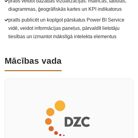
pratīs veidot dažādas vizualizācijas: matricas, tabulas,
diagrammas, ģeogrāfiskās kartes un KPI indikatorus
pratīs publicēt un kopīgot pārskatus Power BI Service
vidē, veidot informācijas paneļus, pārvaldīt lietotāju
tiesības un izmantot mākslīgā intelekta elementus
Mācības vada