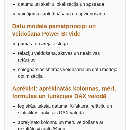
datumu un skaitļu lokalizācija un apstrāde
vaicājumu sapludināšana un apvienošana
Datu modeļa pamatprincipi un
veidošana Power BI vidē
primārā un ārējā atslēga
relāciju veidošana, aktīvās un neaktīvās
relācijas
sniegpārslas shēmas veidošana un datu modeļa
optimizācija
Aprēķini: aprēķinātās kolonnas, mēri,
formulas un funkcijas DAX valodā
loģiskās, teksta, datuma, X-faktora, relāciju un
statistikas funkcijas DAX valodā
aprēķināto kolonnu un mēru veidošana ar
rezultātu vizualizēšanu