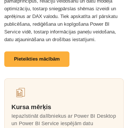
pamatprincipus, relāciju veidošanu un datu modeļa
optimizāciju, tostarp sniegpārslas shēmas izveidi un
aprēķinus ar DAX valodu. Tiek apskatīta arī pārskatu
publicēšana, rediģēšana un kopīgošana Power BI
Service vidē, tostarp informācijas paneļu veidošana,
datu atjaunināšana un drošības iestatījumi.
Pieteikties mācībām
Kursa mērķis
Iepazīstināt dalībniekus ar Power BI Desktop
un Power BI Service iespējām datu