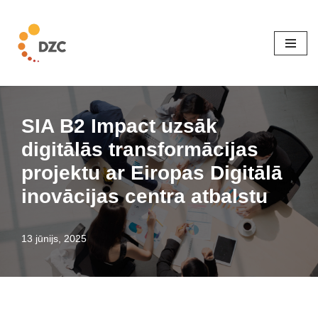
Skip
to
content
SIA B2 Impact uzsāk
digitālās transformācijas
projektu ar Eiropas Digitālā
inovācijas centra atbalstu
13 jūnijs, 2025