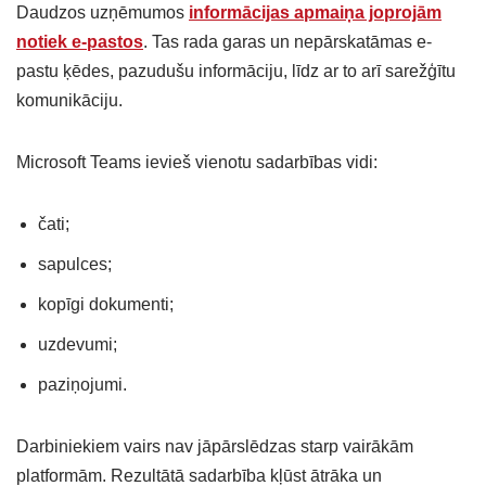
Daudzos uzņēmumos
informācijas apmaiņa joprojām
notiek e-pastos
. Tas rada garas un nepārskatāmas e-
pastu ķēdes, pazudušu informāciju, līdz ar to arī sarežģītu
komunikāciju.
Microsoft Teams ievieš vienotu sadarbības vidi:
čati;
sapulces;
kopīgi dokumenti;
uzdevumi;
paziņojumi.
Darbiniekiem vairs nav jāpārslēdzas starp vairākām
platformām. Rezultātā sadarbība kļūst ātrāka un