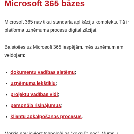
Microsoft 365 bāzes
Microsoft 365 nav tikai standarta aplikāciju komplekts. Tā ir
platforma uzņēmuma procesu digitalizācijai.
Balstoties uz Microsoft 365 iespējām, mēs uzņēmumiem
veidojam:
dokumentu vadības sistēmu
;
uzņēmuma iekštīklu
;
projektu vadības vidi
;
personāla risinājumus
;
klientu apkalpošanas procesus
.
Mērķis nav ieviest tehnoloģijas “ķeksīša pēc”. Mums ir