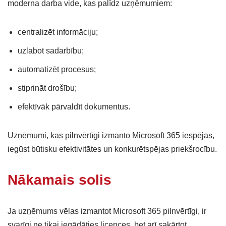
moderna darba vide, kas palīdz uzņēmumiem:
centralizēt informāciju;
uzlabot sadarbību;
automatizēt procesus;
stiprināt drošību;
efektīvāk pārvaldīt dokumentus.
Uzņēmumi, kas pilnvērtīgi izmanto Microsoft 365 iespējas,
iegūst būtisku efektivitātes un konkurētspējas priekšrocību.
Nākamais solis
Ja uzņēmums vēlas izmantot Microsoft 365 pilnvērtīgi, ir
svarīgi ne tikai iegādāties licences, bet arī sakārtot