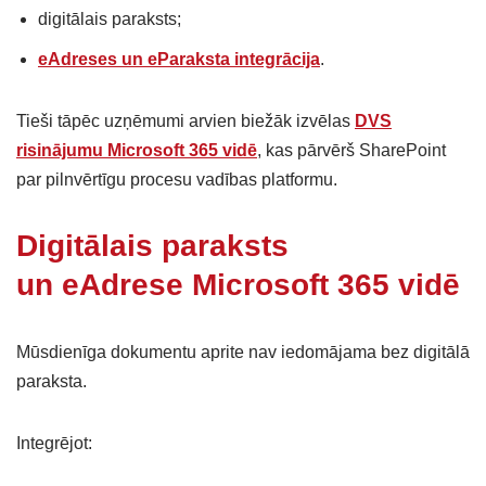
digitālais paraksts;
eAdreses un eParaksta integrācija
.
Tieši tāpēc uzņēmumi arvien biežāk izvēlas
DVS
risinājumu Microsoft 365 vidē
, kas pārvērš SharePoint
par pilnvērtīgu procesu vadības platformu.
Digitālais paraksts
un eAdrese Microsoft 365 vidē
Mūsdienīga dokumentu aprite nav iedomājama bez digitālā
paraksta.
Integrējot: